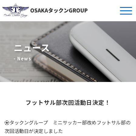
ニュース
- News
フットサル部次回活動日決定！
⚽️タックングループ ミニサッカー部改めフットサル部の
次回活動日が決定しました